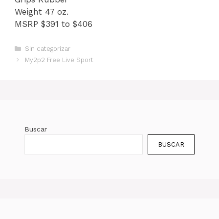
Weight 47 oz.
MSRP $391 to $406
Categorías
Sin categorizar
My2p2 Free Live Sport
Buscar
BUSCAR