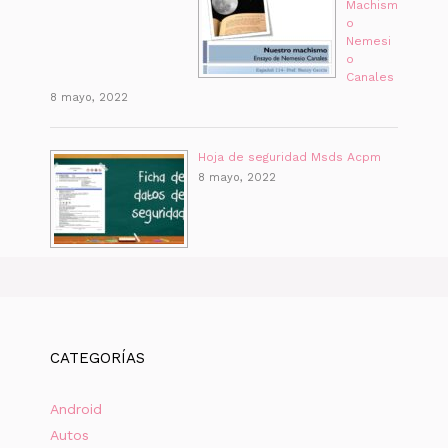
Machism
o
Nemesi
o
Canales
8 mayo, 2022
Hoja de seguridad Msds Acpm
8 mayo, 2022
CATEGORÍAS
Android
Autos