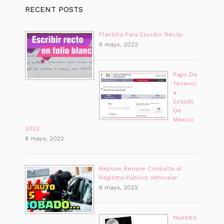
RECENT POSTS
Plantilla Para Escribir Recto
8 mayo, 2022
Pago De
Tenenci
a
Estado
De
Mexico
2022
8 mayo, 2022
Repuve Renave Consulta al
Registro Público Vehicular
8 mayo, 2022
Nuestro