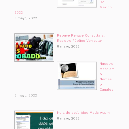
De
Mexico
2022
8 mayo, 2022
Repuve Renave Consulta al
Registro Público Vehicular
8 mayo, 2022
Nuestro
Machism
o
Nemesi
o
Canales
8 mayo, 2022
Hoja de seguridad Msds Acpm
8 mayo, 2022