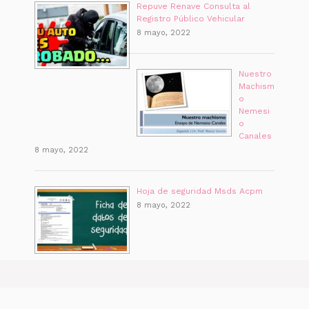
Repuve Renave Consulta al
Registro Público Vehicular
8 mayo, 2022
Nuestro
Machism
o
Nemesi
o
Canales
8 mayo, 2022
Hoja de seguridad Msds Acpm
8 mayo, 2022