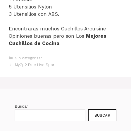
5 Utensilios Nylon
3 Utensilios con ABS.
Encontraras muchos Cuchillos Arcuisine
Opiniones buenas pero son Los
Mejores
Cuchillos de Cocina
Categorías
Sin categorizar
My2p2 Free Live Sport
Buscar
BUSCAR