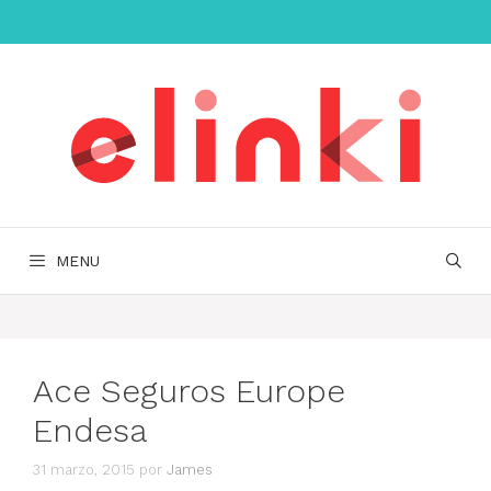
Saltar
al
contenido
MENU
Ace Seguros Europe
Endesa
31 marzo, 2015
por
James