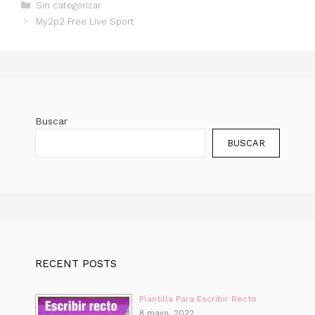
Categorías
Sin categorizar
My2p2 Free Live Sport
Buscar
BUSCAR
RECENT POSTS
Plantilla Para Escribir Recto
8 mayo, 2022